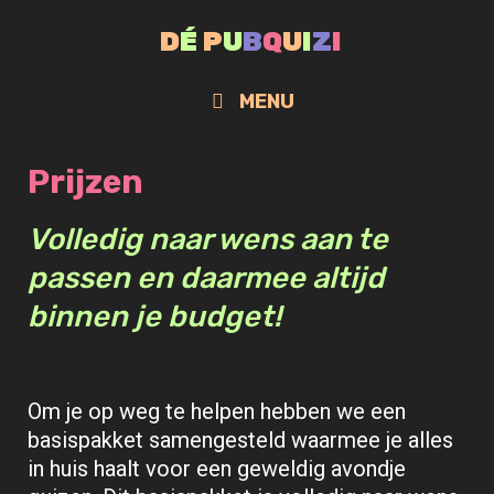
Skip
D
É
P
U
B
Q
U
I
Z
!
to
content
MENU
Prijzen
Volledig naar wens aan te
passen en daarmee altijd
binnen je budget!
Om je op weg te helpen hebben we een
basispakket samengesteld waarmee je alles
in huis haalt voor een geweldig avondje