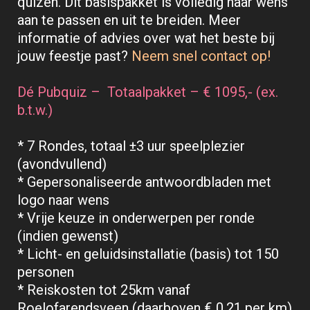
quizen. Dit basispakket is volledig naar wens
aan te passen en uit te breiden. Meer
informatie of advies over wat het beste bij
jouw feestje past?
Neem snel contact op!
Dé Pubquiz – Totaalpakket – € 1095,- (ex.
b.t.w.)
* 7 Rondes, totaal ±3 uur speelplezier
(avondvullend)
* Gepersonaliseerde antwoordbladen met
logo naar wens
* Vrije keuze in onderwerpen per ronde
(indien gewenst)
* Licht- en geluidsinstallatie (basis) tot 150
personen
* Reiskosten tot 25km vanaf
Roelofarendsveen (daarboven € 0,21 per km)